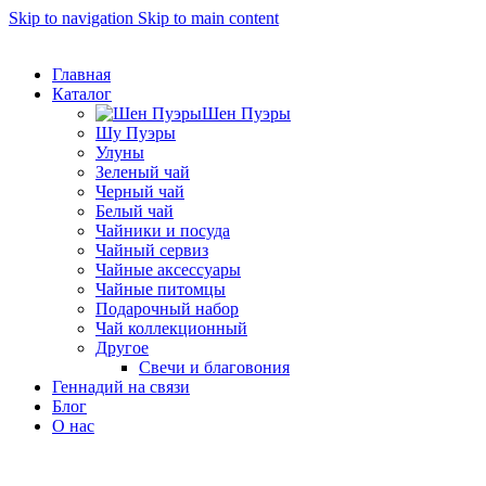
Skip to navigation
Skip to main content
ADD ANYTHING HERE OR JUST REMOVE IT…
Главная
Каталог
Шен Пуэры
Шу Пуэры
Улуны
Зеленый чай
Черный чай
Белый чай
Чайники и посуда
Чайный сервиз
Чайные аксессуары
Чайные питомцы
Подарочный набор
Чай коллекционный
Другое
Свечи и благовония
Геннадий на связи
Блог
О нас