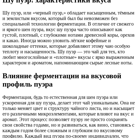
Шу пуэр
, или «черный пуэр,» обладает насыщенным, тёмным
и землистым вкусом, который был бы невозможен без
специальной технологии ферментации. В отличие от свежего
и яркого шен пуэра, вкус шу пуэра часто описывают как
густой, плотный, с глубокими нотами древесной коры, орехов
и какао. Иногда можно уловить лёгкие кофейные и
шоколадные оттенки, которые добавляют этому чаю особую
теплоту и насыщенность.
Шу пуэр
— это чай для тех, кто
любит многослойные и «плотные» вкусы с ярко выраженным
характером и ароматом, напоминающим сырые лесные ноты.
Влияние ферментации на вкусовой
профиль пуэра
Ферментация, будь то естественная для шен пуэра или
ускоренная для шу пуэра, делает этот чай уникальным. Она не
только меняет цвет и структуру чайного листа, но и насыщает
его различными микроэлементами, которые влияют на вкус и
аромат. Этот процесс позволяет пуэру не просто сохранять
свои свойства годами, но и развиваться, как вино, становясь с
каждым годом более сложным и глубоким по вкусовому
профилю. Каждый вид пуэра по-своему индивидуален, что