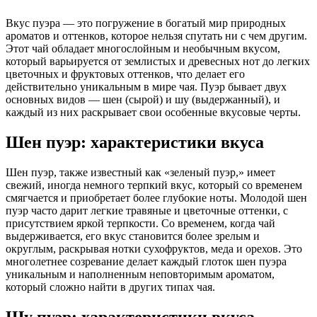
Вкус пуэра — это погружение в богатый мир природных
ароматов и оттенков, которое нельзя спутать ни с чем другим.
Этот чай обладает многослойным и необычным вкусом,
который варьируется от землистых и древесных нот до легких
цветочных и фруктовых оттенков, что делает его
действительно уникальным в мире чая. Пуэр бывает двух
основных видов — шен (сырой) и шу (выдержанный), и
каждый из них раскрывает свои особенные вкусовые черты.
Шен пуэр
: характеристики вкуса
Шен пуэр
, также известный как «зеленый пуэр,» имеет
свежий, иногда немного терпкий вкус, который со временем
смягчается и приобретает более глубокие ноты. Молодой
шен
пуэр
часто дарит легкие травяные и цветочные оттенки, с
присутствием яркой терпкости. Со временем, когда чай
выдерживается, его вкус становится более зрелым и
округлым, раскрывая нотки сухофруктов, меда и орехов. Это
многолетнее созревание делает каждый глоток шен пуэра
уникальным и наполненным неповторимым ароматом,
который сложно найти в других типах чая.
Шу пуэр
: характеристики вкуса