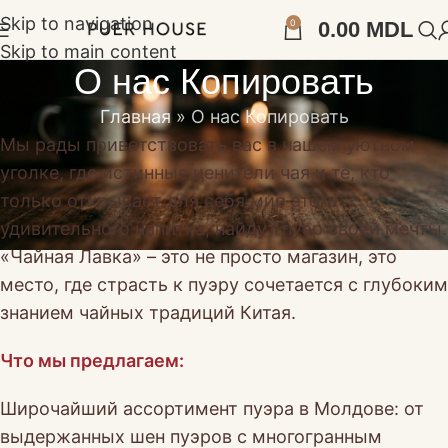
Skip to navigation
0
0.00
MDL
Skip to main content
О нас Копировать
Главная
»
О нас Копировать
Мы рады приветствовать вас в нашем уютном
уголке, где истинные ценители чая и те, кто
только открывает для себя мир этого
удивительного напитка, найдут пуэр своей мечты.
«Чайная Лавка» – это не просто магазин, это
место, где страсть к пуэру сочетается с глубоким
знанием чайных традиций Китая.
Что мы предлагаем:
Широчайший ассортимент пуэра в Молдове: от
выдержанных шен пуэров с многогранным