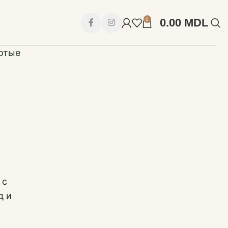
0
0.00
MDL
отые
е
 с
д и