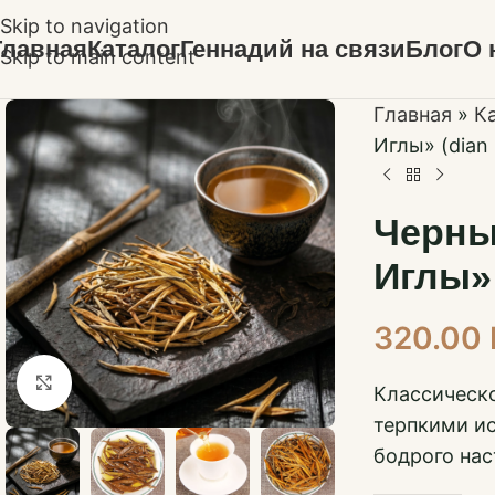
Skip to navigation
Главная
Каталог
Геннадий на связи
Блог
О 
Skip to main content
Главная
»
К
Иглы» (dian 
Черны
Иглы» 
320.00
Нажмите, чтобы увеличить
Классическо
терпкими ис
бодрого нас