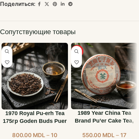
Поделиться:
Сопутствующие товары
ХИТ
1989 Year China Tea
1970 Royal Pu-erh Tea
Brand Pu’er Cake Tea,
175гр Goden Buds Puer
Блин 357 Г 35 Лет
Tea 54 Года Выдержки
550.00
MDL
–
17
800.00
MDL
–
10
Выдержки