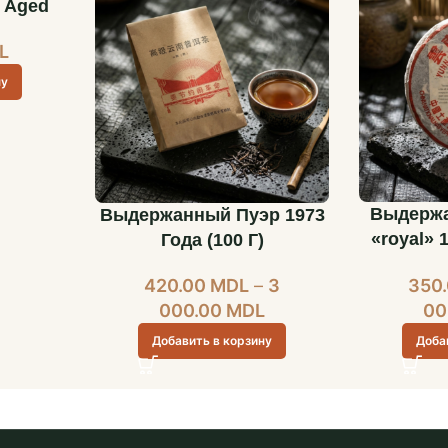
o Aged
L
ну
Выдержа
Выдержанный Пуэр 1973
«royal» 
Года (100 Г)
357 Г 2
350
420.00
MDL
–
3
00
000.00
MDL
Доба
Добавить в корзину