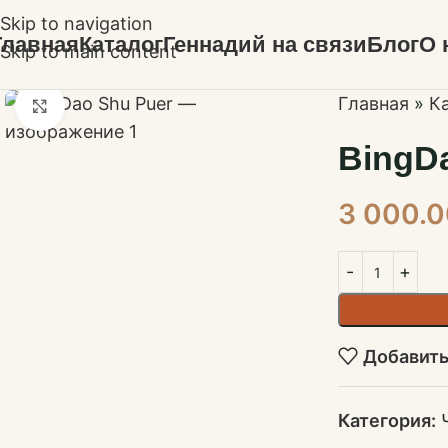
Skip to navigation
Главная
Каталог
Геннадий на связи
Блог
О 
Skip to main content
Главная
»
К
Нажмите, чтобы увеличить
BingD
3 000.
Добавить
Категория: