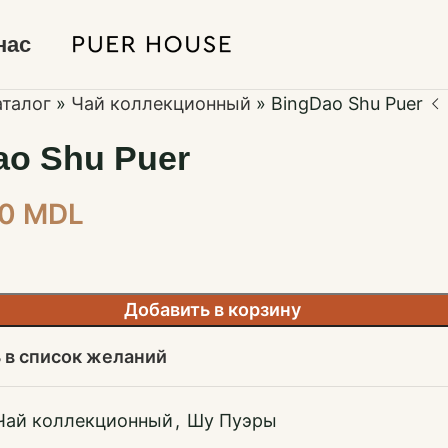
нас
аталог
»
Чай коллекционный
»
BingDao Shu Puer
ao Shu Puer
00
MDL
Добавить в корзину
 в список желаний
Чай коллекционный
,
Шу Пуэры