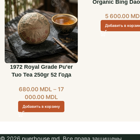
Organic Bing Da
5 600.00
MD
Добавить в корзи
1972 Royal Grade Pu’er
Tuo Tea 250gr 52 Года
Выдержки Tuo Tea
680.00
MDL
–
17
000.00
MDL
Добавить в корзину
© 2026
puerhouse.md
. Все права защищены