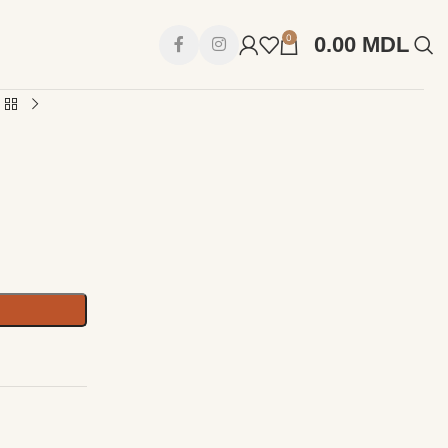
0
0.00
MDL