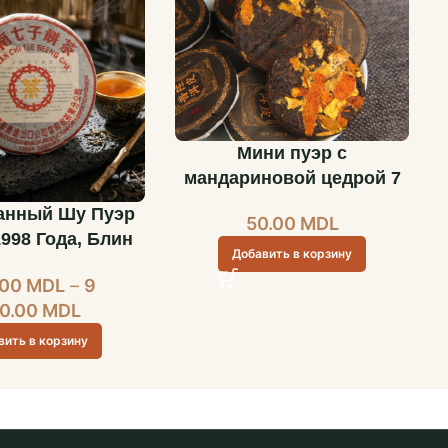
Мини пуэр с
мандариновой цедрой 7
гр шт
нный Шу Пуэр
50.00
MDL
1998 Года, Блин
Добавить в корзину
6 Лет Выдержки
.00
MDL
–
9
0.00
MDL
вить в корзину